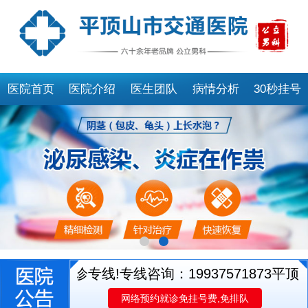
医院首页
医院介绍
医生团队
病情分析
30秒挂号
医生就诊专线!专线咨询：19937571873
平顶山市
网络预约就诊免挂号费,免排队