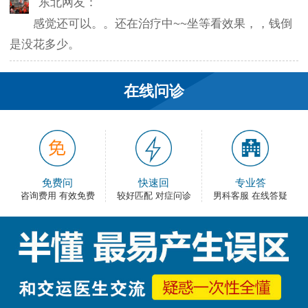
感觉还可以。。还在治疗中~~坐等看效果，，钱倒
是没花多少。
韦之风：
在线问诊
老医生就是好，不像某些医院的医生，脾气大死
了…
和平网友：
护士都很不错，服务好热情，看病很舒心。
免费问
快速回
专业答
咨询费用 有效免费
较好匹配 对症问诊
男科客服 在线答疑
卡佛：
手术费用还能接受，早上去的，下午就正常上班
了，出血不多，还不错。
大叔：
很满意，有检查报告单，也不用重新检查了，关键