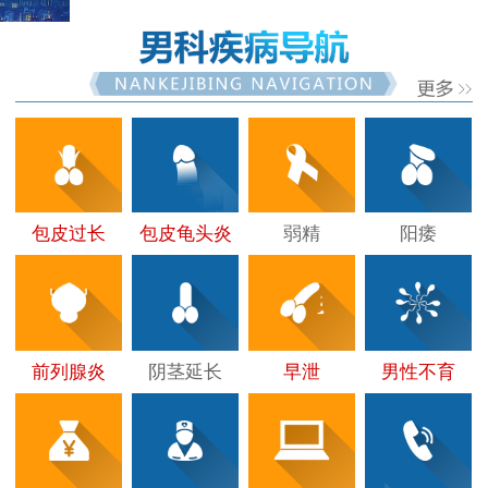
包皮过长
包皮龟头炎
弱精
阳痿
前列腺炎
阴茎延长
早泄
男性不育