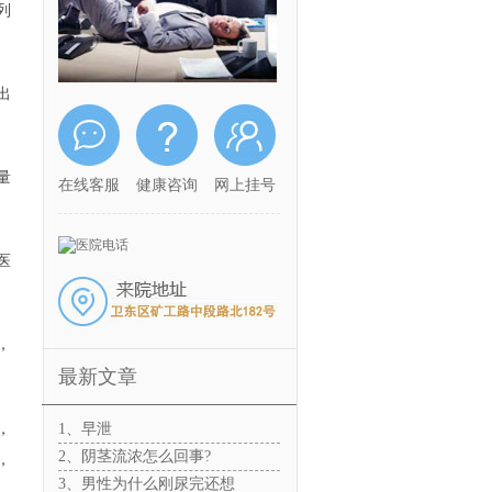
列
出
量
在线客服
健康咨询
网上挂号
医
，
最新文章
，
1、早泄
2、阴茎流浓怎么回事?
，
3、男性为什么刚尿完还想