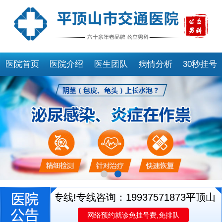
医院首页
医院介绍
医生团队
病情分析
30秒挂号
生就诊专线!专线咨询：19937571873
平顶山市交
网络预约就诊免挂号费,免排队