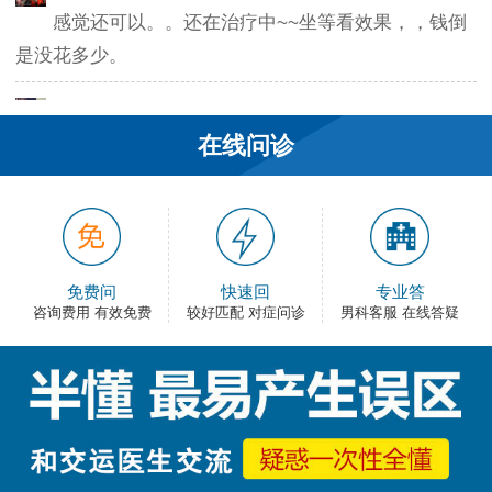
感觉还可以。。还在治疗中~~坐等看效果，，钱倒
是没花多少。
韦之风：
老医生就是好，不像某些医院的医生，脾气大死
在线问诊
了…
和平网友：
护士都很不错，服务好热情，看病很舒心。
免费问
快速回
专业答
卡佛：
咨询费用 有效免费
较好匹配 对症问诊
男科客服 在线答疑
手术费用还能接受，早上去的，下午就正常上班
了，出血不多，还不错。
大叔：
很满意，有检查报告单，也不用重新检查了，关键