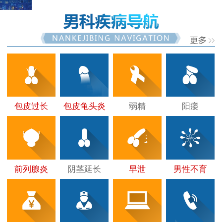
包皮过长
包皮龟头炎
弱精
阳痿
前列腺炎
阴茎延长
早泄
男性不育