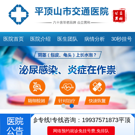
医院首页
医院介绍
医生团队
病情分析
30秒挂号
医生就诊专线!专线咨询：19937571873
平顶山市
网络预约就诊免挂号费,免排队