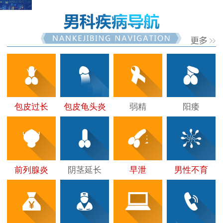
包皮过长
包皮龟头炎
弱精
阳痿
前列腺炎
阴茎延长
早泄
男性不育