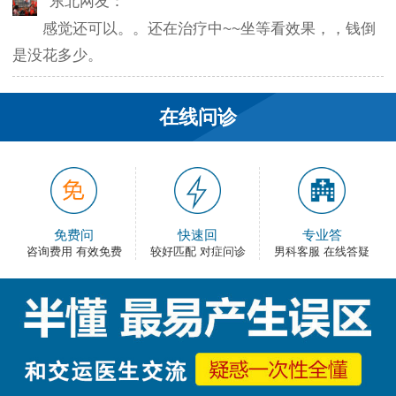
感觉还可以。。还在治疗中~~坐等看效果，，钱倒
是没花多少。
韦之风：
在线问诊
老医生就是好，不像某些医院的医生，脾气大死
了…
和平网友：
护士都很不错，服务好热情，看病很舒心。
免费问
快速回
专业答
咨询费用 有效免费
较好匹配 对症问诊
男科客服 在线答疑
卡佛：
手术费用还能接受，早上去的，下午就正常上班
了，出血不多，还不错。
大叔：
很满意，有检查报告单，也不用重新检查了，关键