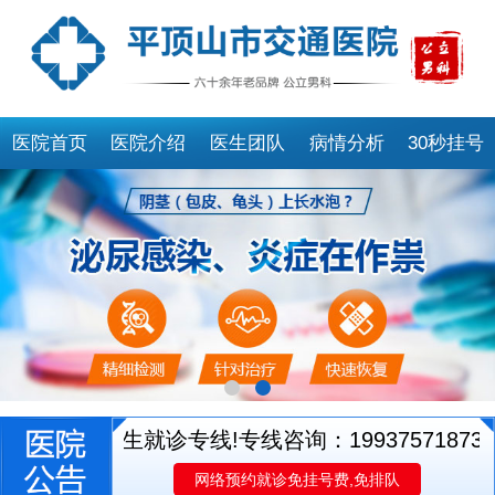
医院首页
医院介绍
医生团队
病情分析
30秒挂号
开通医生就诊专线!专线咨询：19937571873
平
网络预约就诊免挂号费,免排队