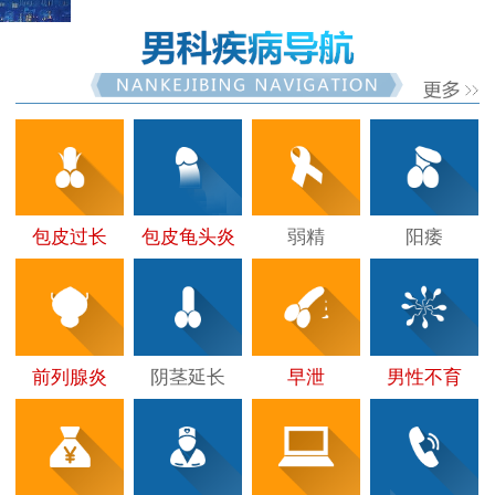
包皮过长
包皮龟头炎
弱精
阳痿
前列腺炎
阴茎延长
早泄
男性不育