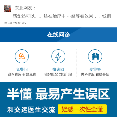
东北网友：
感觉还可以。。还在治疗中~~坐等看效果，，钱倒
是没花多少。
在线问诊
韦之风：
老医生就是好，不像某些医院的医生，脾气大死
了…
和平网友：
免费问
快速回
专业答
护士都很不错，服务好热情，看病很舒心。
咨询费用 有效免费
较好匹配 对症问诊
男科客服 在线答疑
卡佛：
手术费用还能接受，早上去的，下午就正常上班
了，出血不多，还不错。
大叔：