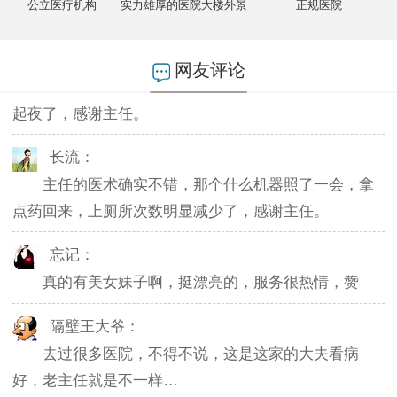
不然排队都要排好久…
公立医疗机构
实力雄厚的医院大楼外景
正规医院
燕儿：
网友评论
陪老公一块去的，环境不错，第二天老公就不怎么
起夜了，感谢主任。
长流：
主任的医术确实不错，那个什么机器照了一会，拿
点药回来，上厕所次数明显减少了，感谢主任。
忘记：
真的有美女妹子啊，挺漂亮的，服务很热情，赞
隔壁王大爷：
去过很多医院，不得不说，这是这家的大夫看病
好，老主任就是不一样…