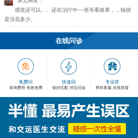
感觉还可以。。还在治疗中~~坐等看效果，，钱倒
是没花多少。
韦之风：
在线问诊
老医生就是好，不像某些医院的医生，脾气大死
了…
和平网友：
护士都很不错，服务好热情，看病很舒心。
免费问
快速回
专业答
咨询费用 有效免费
较好匹配 对症问诊
男科客服 在线答疑
卡佛：
手术费用还能接受，早上去的，下午就正常上班
了，出血不多，还不错。
大叔：
很满意，有检查报告单，也不用重新检查了，关键