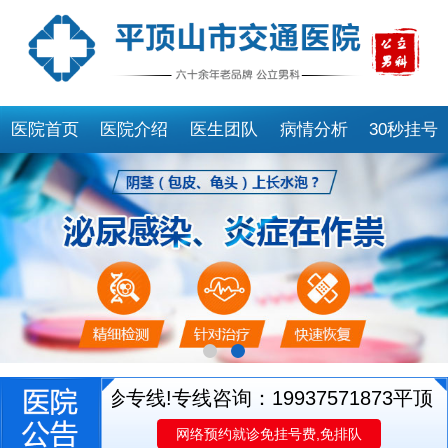
医院首页
医院介绍
医生团队
病情分析
30秒挂号
医生就诊专线!专线咨询：19937571873
平顶山市
网络预约就诊免挂号费,免排队