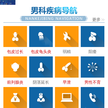
包皮过长
包皮龟头炎
弱精
阳痿
前列腺炎
阴茎延长
早泄
男性不育