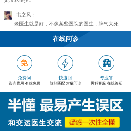
韦之风：
老医生就是好，不像某些医院的医生，脾气大死
了…
在线问诊
和平网友：
护士都很不错，服务好热情，看病很舒心。
卡佛：
手术费用还能接受，早上去的，下午就正常上班
免费问
快速回
专业答
咨询费用 有效免费
较好匹配 对症问诊
男科客服 在线答疑
了，出血不多，还不错。
大叔：
很满意，有检查报告单，也不用重新检查了，关键
是手术费用比之前那家便宜。