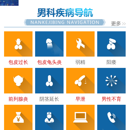
包皮过长
包皮龟头炎
弱精
阳痿
前列腺炎
阴茎延长
早泄
男性不育