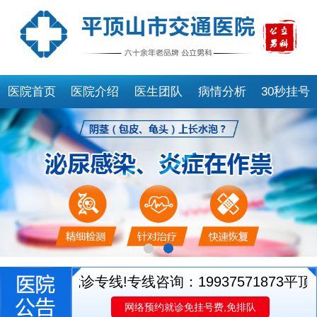
医院首页
医院介绍
医生团队
病情分析
30秒挂号
医生就诊专线!专线咨询：19937571873
平顶山
网络预约就诊免挂号费,免排队