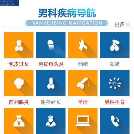
包皮过长
包皮龟头炎
弱精
阳痿
前列腺炎
阴茎延长
早泄
男性不育