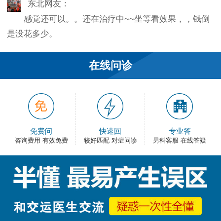
感觉还可以。。还在治疗中~~坐等看效果，，钱倒
是没花多少。
韦之风：
在线问诊
老医生就是好，不像某些医院的医生，脾气大死
了…
和平网友：
护士都很不错，服务好热情，看病很舒心。
免费问
快速回
专业答
咨询费用 有效免费
较好匹配 对症问诊
男科客服 在线答疑
卡佛：
手术费用还能接受，早上去的，下午就正常上班
了，出血不多，还不错。
大叔：
很满意，有检查报告单，也不用重新检查了，关键