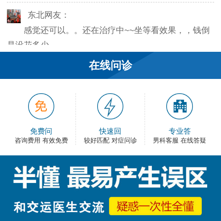
东北网友：
感觉还可以。。还在治疗中~~坐等看效果，，钱倒
是没花多少。
在线问诊
韦之风：
老医生就是好，不像某些医院的医生，脾气大死
了…
和平网友：
免费问
快速回
专业答
护士都很不错，服务好热情，看病很舒心。
咨询费用 有效免费
较好匹配 对症问诊
男科客服 在线答疑
卡佛：
手术费用还能接受，早上去的，下午就正常上班
了，出血不多，还不错。
大叔：