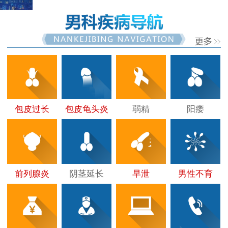
包皮过长
包皮龟头炎
弱精
阳痿
前列腺炎
阴茎延长
早泄
男性不育