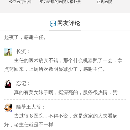
不然排队都要排好久…
公立医疗机构
实力雄厚的医院大楼外景
正规医院
燕儿：
网友评论
陪老公一块去的，环境不错，第二天老公就不怎么
起夜了，感谢主任。
长流：
主任的医术确实不错，那个什么机器照了一会，拿
点药回来，上厕所次数明显减少了，感谢主任。
忘记：
真的有美女妹子啊，挺漂亮的，服务很热情，赞
隔壁王大爷：
去过很多医院，不得不说，这是这家的大夫看病
好，老主任就是不一样…