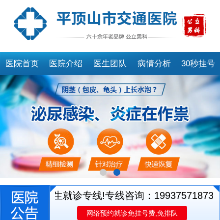
医院首页
医院介绍
医生团队
病情分析
30秒挂号
开通医生就诊专线!专线咨询：19937571873
平
网络预约就诊免挂号费,免排队