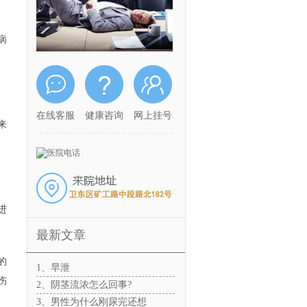
病
在线客服
健康咨询
网上挂号
来
进
最新文章
的
1、早泄
伤
2、阴茎流浓怎么回事?
3、男性为什么刚尿完还想