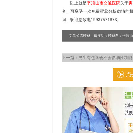
以上就是
平顶山市交通医院
关于
男
者，可享受一次免费帮您分析病情的
问，欢迎您致电19937571873。
文章如需转载，请注明：转载自：平顶山
上一篇：
男生有包茎会不会影响性功能