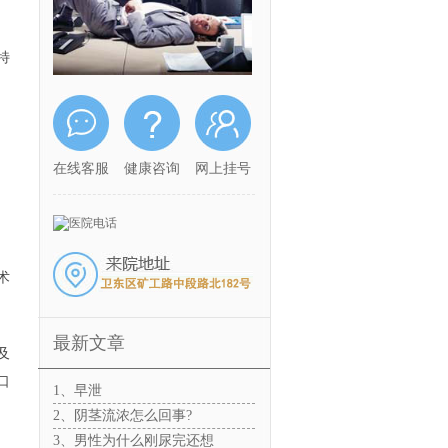
特
在线客服
健康咨询
网上挂号
术
最新文章
及
口
1、早泄
2、阴茎流浓怎么回事?
3、男性为什么刚尿完还想