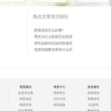
热点文章关注排行
·
阴茎流浓怎么回事?
·
男性为什么刚尿完还想尿
·
男性泌尿结石如何快速排
·
包茎和隐匿包茎有什么区
医院概况
康复中心
患者服务
走进市交通
男科医生
疾病答疑
医院动态
治疗方法
我要咨询
医院环境
医院设备
QQ咨询
市交通荣誉
预约挂号