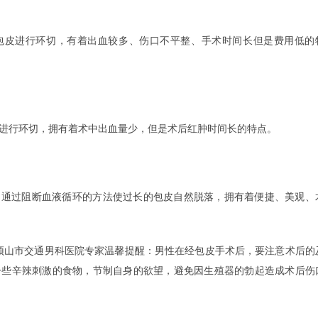
皮进行环切，有着出血较多、伤口不平整、手术时间长但是费用低的
行环切，拥有着术中出血量少，但是术后红肿时间长的特点。
过阻断血液循环的方法使过长的包皮自然脱落，拥有着便捷、美观、
山市交通男科医院专家温馨提醒：男性在经包皮手术后，要注意术后的
一些辛辣刺激的食物，节制自身的欲望，避免因生殖器的勃起造成术后伤