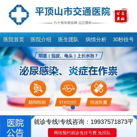
医院首页
医院介绍
医生团队
病情分析
30秒挂号
开通医生就诊专线!专线咨询：19937571873
平顶
网络预约就诊免挂号费,免排队