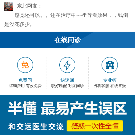
东北网友：
感觉还可以。。还在治疗中~~坐等看效果，，钱倒
是没花多少。
韦之风：
在线问诊
老医生就是好，不像某些医院的医生，脾气大死
了…
和平网友：
护士都很不错，服务好热情，看病很舒心。
免费问
快速回
专业答
咨询费用 有效免费
较好匹配 对症问诊
男科客服 在线答疑
卡佛：
手术费用还能接受，早上去的，下午就正常上班
了，出血不多，还不错。
大叔：