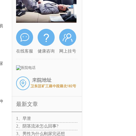
易
在线客服
健康咨询
网上挂号
尿
种
最新文章
1、早泄
2、阴茎流浓怎么回事?
3、男性为什么刚尿完还想