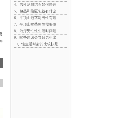
4、男性泌尿结石如何快速
5、包茎和隐匿包茎有什么
6、平顶山包茎对男性有哪
7、平顶山哪些男性需要做
8、治疗男性性生活时间短
受
9、哪些原因会导致男生出
您
10、性生活时射的比较快是