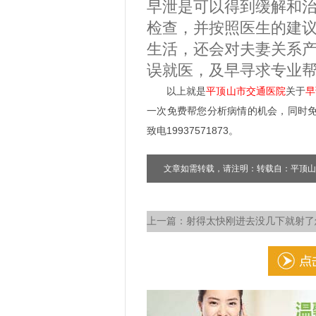
早泄是可以得到缓解和
检查，并按照医生的建
生活，还会对夫妻关系
误就医，及早寻求专业
以上就是
平顶山市交通医院
关于
早
一次免费帮您分析病情的机会，同时
致电19937571873。
文章如需转载，请注明：转载自：平顶山
上一篇：
射得太快刚进去没几下就射了