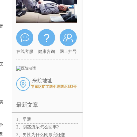
者
在线客服
健康咨询
网上挂号
院
满
最新文章
1、早泄
学
2、阴茎流浓怎么回事?
要
3、男性为什么刚尿完还想