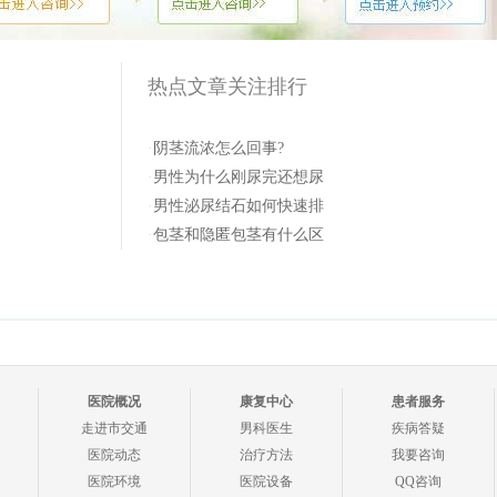
热点文章关注排行
·
阴茎流浓怎么回事?
·
男性为什么刚尿完还想尿
·
男性泌尿结石如何快速排
·
包茎和隐匿包茎有什么区
医院概况
康复中心
患者服务
走进市交通
男科医生
疾病答疑
医院动态
治疗方法
我要咨询
医院环境
医院设备
QQ咨询