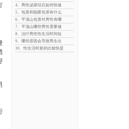
方
4、男性泌尿结石如何快速
5、包茎和隐匿包茎有什么
6、平顶山包茎对男性有哪
7、平顶山哪些男性需要做
8、治疗男性性生活时间短
9、哪些原因会导致男生出
泄
10、性生活时射的比较快是
错
好
男
，
，
行