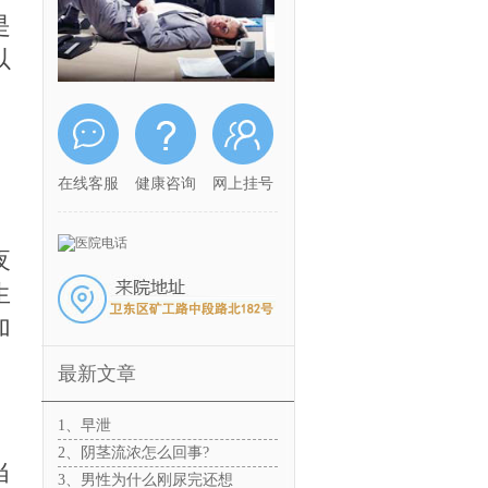
是
以
在线客服
健康咨询
网上挂号
夜
生
加
最新文章
1、早泄
2、阴茎流浓怎么回事?
当
3、男性为什么刚尿完还想