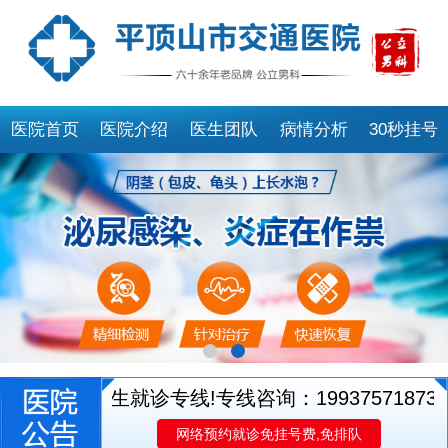
医院首页
医院介绍
医生团队
病情分析
30秒挂号
别开通医生就诊专线!专线咨询：19937571873
平
网络预约就诊免挂号费,免排队