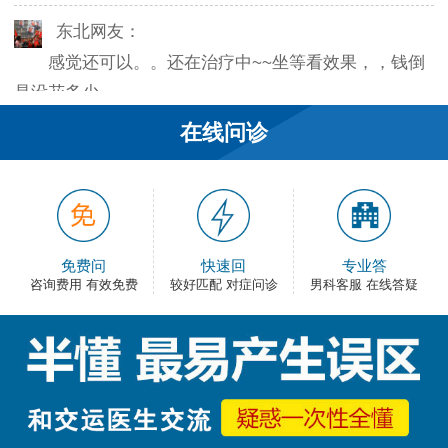
东北网友：
感觉还可以。。还在治疗中~~坐等看效果，，钱倒
是没花多少。
在线问诊
韦之风：
老医生就是好，不像某些医院的医生，脾气大死
了…
和平网友：
免费问
快速回
专业答
护士都很不错，服务好热情，看病很舒心。
咨询费用 有效免费
较好匹配 对症问诊
男科客服 在线答疑
卡佛：
手术费用还能接受，早上去的，下午就正常上班
了，出血不多，还不错。
大叔：