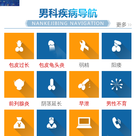
包皮过长
包皮龟头炎
弱精
阳痿
前列腺炎
阴茎延长
早泄
男性不育