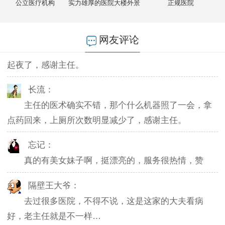
不然排队都要排好久…
公立医疗机构
实力雄厚的医院大楼外景
正规医院
燕儿：
网友评论
陪老公一块去的，环境不错，第二天老公就不怎么
起夜了，感谢主任。
长流：
主任的医术确实不错，那个什么机器照了一会，拿
点药回来，上厕所次数明显减少了，感谢主任。
忘记：
真的有美女妹子啊，挺漂亮的，服务很热情，赞
隔壁王大爷：
去过很多医院，不得不说，这是这家的大夫看病
好，老主任就是不一样…