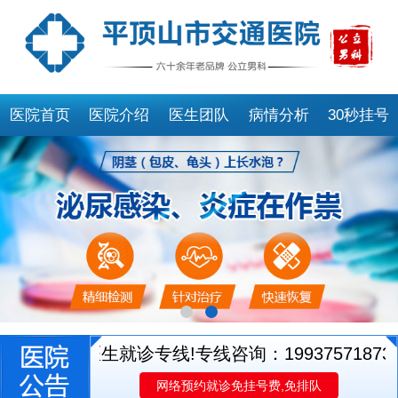
医院首页
医院介绍
医生团队
病情分析
30秒挂号
别开通医生就诊专线!专线咨询：19937571873
平
网络预约就诊免挂号费,免排队