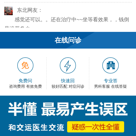
东北网友：
感觉还可以。。还在治疗中~~坐等看效果，，钱倒
是没花多少。
在线问诊
韦之风：
老医生就是好，不像某些医院的医生，脾气大死
了…
和平网友：
免费问
快速回
专业答
护士都很不错，服务好热情，看病很舒心。
咨询费用 有效免费
较好匹配 对症问诊
男科客服 在线答疑
卡佛：
手术费用还能接受，早上去的，下午就正常上班
了，出血不多，还不错。
大叔：