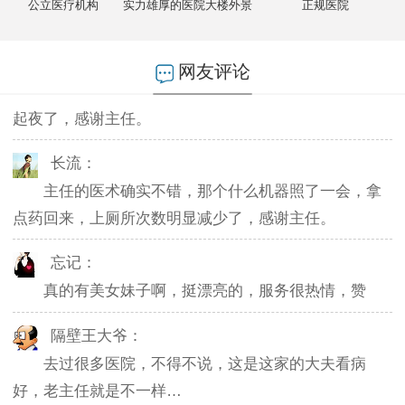
公立医疗机构
实力雄厚的医院大楼外景
正规医院
不然排队都要排好久…
燕儿：
网友评论
陪老公一块去的，环境不错，第二天老公就不怎么
起夜了，感谢主任。
长流：
主任的医术确实不错，那个什么机器照了一会，拿
点药回来，上厕所次数明显减少了，感谢主任。
忘记：
真的有美女妹子啊，挺漂亮的，服务很热情，赞
隔壁王大爷：
去过很多医院，不得不说，这是这家的大夫看病
好，老主任就是不一样…