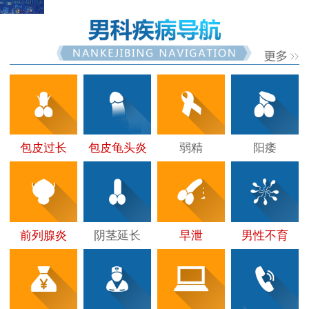
包皮过长
包皮龟头炎
弱精
阳痿
前列腺炎
阴茎延长
早泄
男性不育