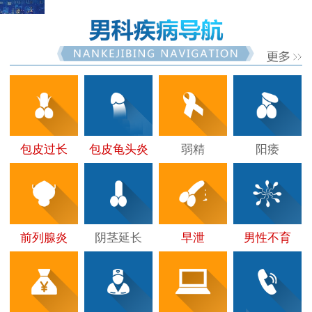
包皮过长
包皮龟头炎
弱精
阳痿
前列腺炎
阴茎延长
早泄
男性不育