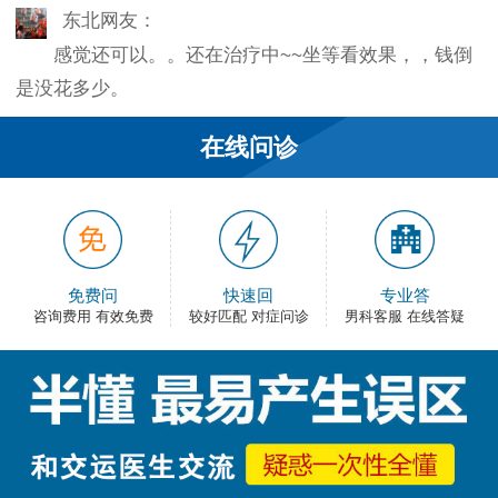
东北网友：
感觉还可以。。还在治疗中~~坐等看效果，，钱倒
是没花多少。
韦之风：
在线问诊
老医生就是好，不像某些医院的医生，脾气大死
了…
和平网友：
护士都很不错，服务好热情，看病很舒心。
免费问
快速回
专业答
咨询费用 有效免费
较好匹配 对症问诊
男科客服 在线答疑
卡佛：
手术费用还能接受，早上去的，下午就正常上班
了，出血不多，还不错。
大叔：