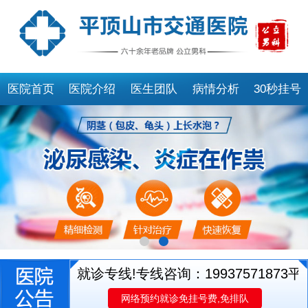
医院首页
医院介绍
医生团队
病情分析
30秒挂号
开通医生就诊专线!专线咨询：19937571873
平顶
网络预约就诊免挂号费,免排队