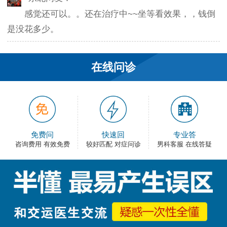
感觉还可以。。还在治疗中~~坐等看效果，，钱倒
是没花多少。
韦之风：
老医生就是好，不像某些医院的医生，脾气大死
在线问诊
了…
和平网友：
护士都很不错，服务好热情，看病很舒心。
免费问
快速回
专业答
卡佛：
咨询费用 有效免费
较好匹配 对症问诊
男科客服 在线答疑
手术费用还能接受，早上去的，下午就正常上班
了，出血不多，还不错。
大叔：
很满意，有检查报告单，也不用重新检查了，关键