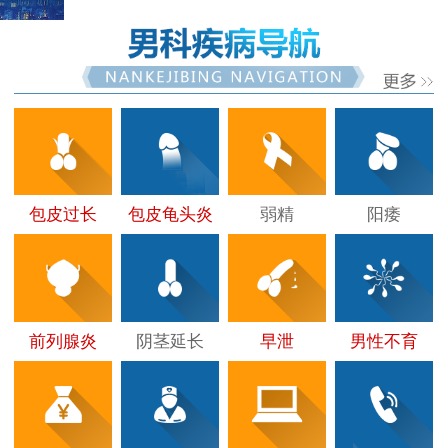
包皮过长
包皮龟头炎
弱精
阳痿
前列腺炎
阴茎延长
早泄
男性不育