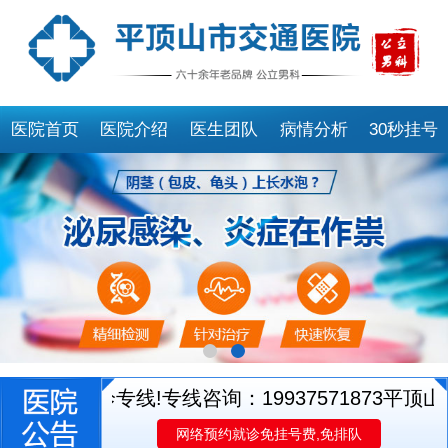
医院首页
医院介绍
医生团队
病情分析
30秒挂号
生就诊专线!专线咨询：19937571873
平顶山市
网络预约就诊免挂号费,免排队