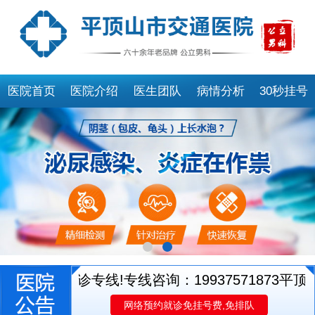
医院首页
医院介绍
医生团队
病情分析
30秒挂号
医生就诊专线!专线咨询：19937571873
平顶山
网络预约就诊免挂号费,免排队