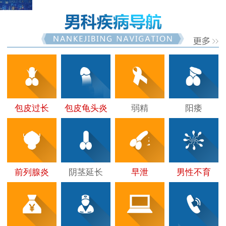
包皮过长
包皮龟头炎
弱精
阳痿
前列腺炎
阴茎延长
早泄
男性不育