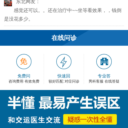
感觉还可以。。还在治疗中~~坐等看效果，，钱倒
是没花多少。
韦之风：
在线问诊
老医生就是好，不像某些医院的医生，脾气大死
了…
和平网友：
护士都很不错，服务好热情，看病很舒心。
免费问
快速回
专业答
咨询费用 有效免费
较好匹配 对症问诊
男科客服 在线答疑
卡佛：
手术费用还能接受，早上去的，下午就正常上班
了，出血不多，还不错。
大叔：
很满意，有检查报告单，也不用重新检查了，关键