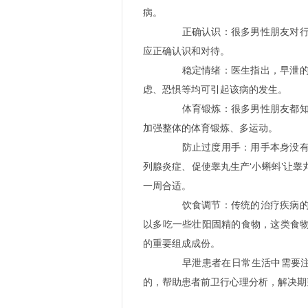
病。
正确认识：很多男性朋友对行生
应正确认识和对待。
稳定情绪：医生指出，早泄的发
虑、恐惧等均可引起该病的发生。
体育锻炼：很多男性朋友都知道
加强整体的体育锻炼、多运动。
防止过度用手：用手本身没有对
列腺炎症、促使睾丸生产‘小蝌蚪’让
一周合适。
饮食调节：传统的治疗疾病的方
以多吃一些壮阳固精的食物，这类食
的重要组成成份。
早泄患者在日常生活中需要注意
的，帮助患者前卫行心理分析，解决期