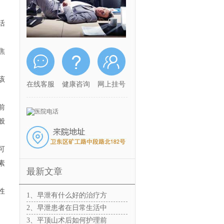
活
焦
该
在线客服
健康咨询
网上挂号
前
般
可
素
最新文章
性
1、早泄有什么好的治疗方
2、早泄患者在日常生活中
3、平顶山术后如何护理前