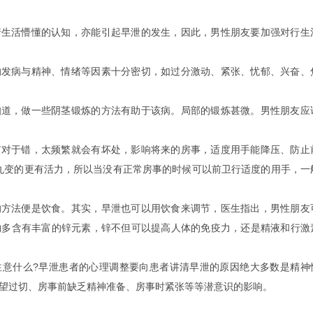
活懵懂的认知，亦能引起早泄的发生，因此，男性朋友要加强对行生
病与精神、情绪等因素十分密切，如过分激动、紧张、忧郁、兴奋、
，做一些阴茎锻炼的方法有助于该病。局部的锻炼甚微。男性朋友应
于错，太频繁就会有坏处，影响将来的房事，适度用手能降压、防止
睾丸变的更有活力，所以当没有正常房事的时候可以前卫行适度的用手，一
法便是饮食。其实，早泄也可以用饮食来调节，医生指出，男性朋友
物多含有丰富的锌元素，锌不但可以提高人体的免疫力，还是精液和行激
什么?早泄患者的心理调整要向患者讲清早泄的原因绝大多数是精神
望过切、房事前缺乏精神准备、房事时紧张等等潜意识的影响。