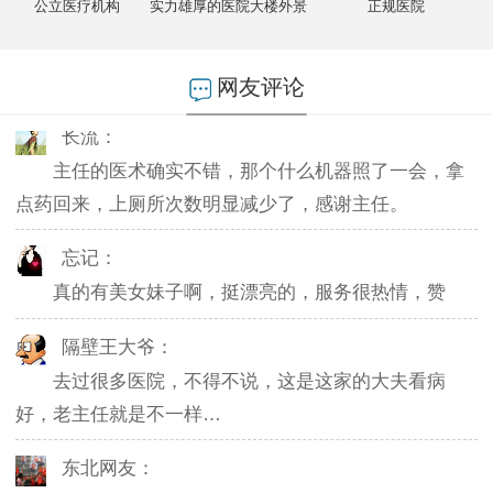
燕儿：
公立医疗机构
实力雄厚的医院大楼外景
正规医院
陪老公一块去的，环境不错，第二天老公就不怎么
起夜了，感谢主任。
网友评论
长流：
主任的医术确实不错，那个什么机器照了一会，拿
点药回来，上厕所次数明显减少了，感谢主任。
忘记：
真的有美女妹子啊，挺漂亮的，服务很热情，赞
隔壁王大爷：
去过很多医院，不得不说，这是这家的大夫看病
好，老主任就是不一样…
东北网友：
感觉还可以。。还在治疗中~~坐等看效果，，钱倒