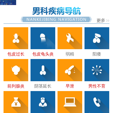
包皮过长
包皮龟头炎
弱精
阳痿
前列腺炎
阴茎延长
早泄
男性不育