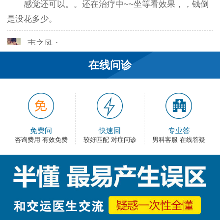
是没花多少。
韦之风：
老医生就是好，不像某些医院的医生，脾气大死
在线问诊
了…
和平网友：
护士都很不错，服务好热情，看病很舒心。
免费问
快速回
专业答
卡佛：
咨询费用 有效免费
较好匹配 对症问诊
男科客服 在线答疑
手术费用还能接受，早上去的，下午就正常上班
了，出血不多，还不错。
大叔：
很满意，有检查报告单，也不用重新检查了，关键
是手术费用比之前那家便宜。