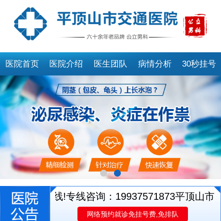
医院首页
医院介绍
医生团队
病情分析
30秒挂号
就诊专线!专线咨询：19937571873
平顶山市交通
网络预约就诊免挂号费,免排队