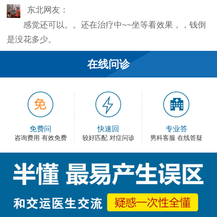
东北网友：
感觉还可以。。还在治疗中~~坐等看效果，，钱倒
是没花多少。
韦之风：
在线问诊
老医生就是好，不像某些医院的医生，脾气大死
了…
和平网友：
护士都很不错，服务好热情，看病很舒心。
免费问
快速回
专业答
咨询费用 有效免费
较好匹配 对症问诊
男科客服 在线答疑
卡佛：
手术费用还能接受，早上去的，下午就正常上班
了，出血不多，还不错。
大叔：