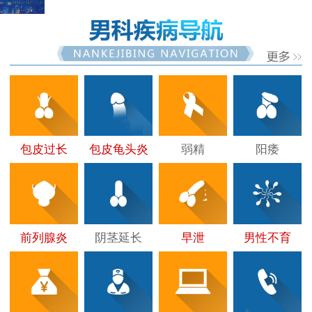
包皮过长
包皮龟头炎
弱精
阳痿
前列腺炎
阴茎延长
早泄
男性不育