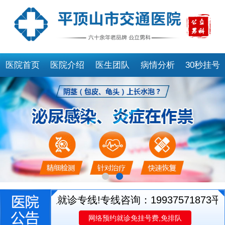
医院首页
医院介绍
医生团队
病情分析
30秒挂号
开通医生就诊专线!专线咨询：19937571873
平顶
网络预约就诊免挂号费,免排队