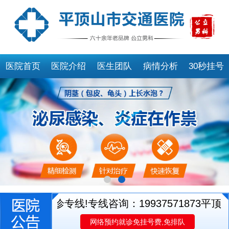
医院首页
医院介绍
医生团队
病情分析
30秒挂号
医生就诊专线!专线咨询：19937571873
平顶山市
网络预约就诊免挂号费,免排队