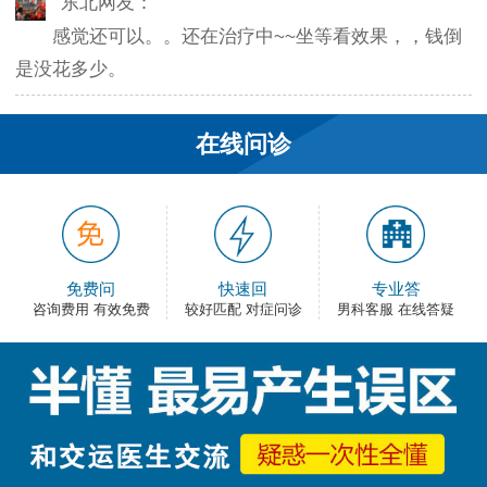
感觉还可以。。还在治疗中~~坐等看效果，，钱倒
是没花多少。
韦之风：
在线问诊
老医生就是好，不像某些医院的医生，脾气大死
了…
和平网友：
护士都很不错，服务好热情，看病很舒心。
免费问
快速回
专业答
咨询费用 有效免费
较好匹配 对症问诊
男科客服 在线答疑
卡佛：
手术费用还能接受，早上去的，下午就正常上班
了，出血不多，还不错。
大叔：
很满意，有检查报告单，也不用重新检查了，关键