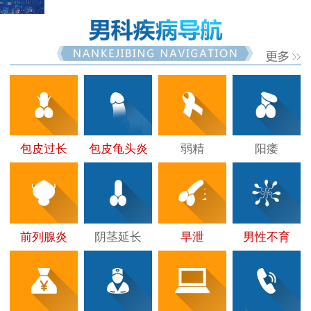
包皮过长
包皮龟头炎
弱精
阳痿
前列腺炎
阴茎延长
早泄
男性不育