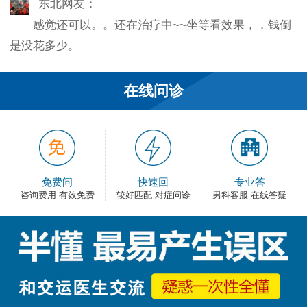
感觉还可以。。还在治疗中~~坐等看效果，，钱倒
是没花多少。
韦之风：
在线问诊
老医生就是好，不像某些医院的医生，脾气大死
了…
和平网友：
护士都很不错，服务好热情，看病很舒心。
免费问
快速回
专业答
咨询费用 有效免费
较好匹配 对症问诊
男科客服 在线答疑
卡佛：
手术费用还能接受，早上去的，下午就正常上班
了，出血不多，还不错。
大叔：
很满意，有检查报告单，也不用重新检查了，关键