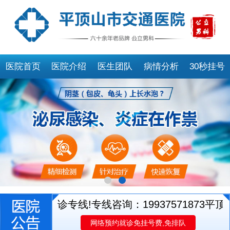
医院首页
医院介绍
医生团队
病情分析
30秒挂号
医生就诊专线!专线咨询：19937571873
平顶山
网络预约就诊免挂号费,免排队