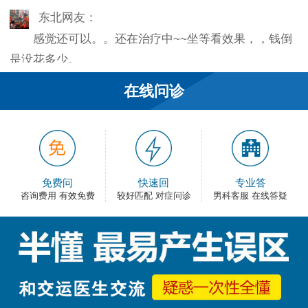
东北网友：
感觉还可以。。还在治疗中~~坐等看效果，，钱倒
是没花多少。
韦之风：
在线问诊
老医生就是好，不像某些医院的医生，脾气大死
了…
和平网友：
护士都很不错，服务好热情，看病很舒心。
免费问
快速回
专业答
咨询费用 有效免费
较好匹配 对症问诊
男科客服 在线答疑
卡佛：
手术费用还能接受，早上去的，下午就正常上班
了，出血不多，还不错。
大叔：