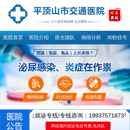
医院首页
医院介绍
医生团队
病情分析
30秒挂号
开通医生就诊专线!专线咨询：19937571873
平顶
网络预约就诊免挂号费,免排队