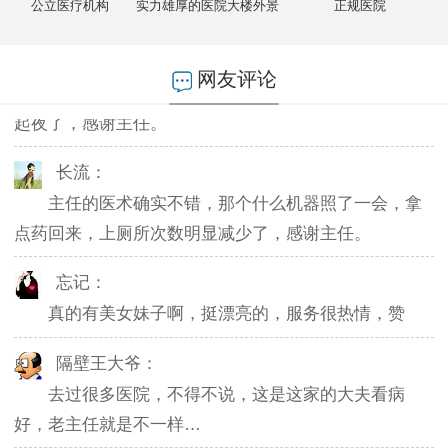
不然排队都要排好久…
公立医疗机构
实力雄厚的医院大楼外景
正规医院
燕儿：
网友评论
陪老公一块去的，环境不错，第二天老公就不怎么
起夜了，感谢主任。
长流：
主任的医术确实不错，那个什么机器照了一会，拿
点药回来，上厕所次数明显减少了，感谢主任。
忘记：
真的有美女妹子啊，挺漂亮的，服务很热情，赞
隔壁王大爷：
去过很多医院，不得不说，这是这家的大夫看病
好，老主任就是不一样…