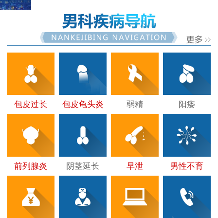
包皮过长
包皮龟头炎
弱精
阳痿
前列腺炎
阴茎延长
早泄
男性不育