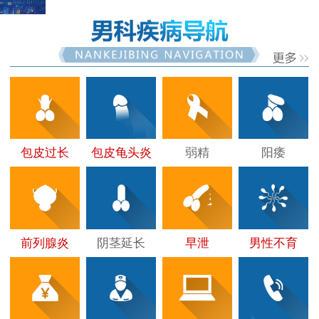
包皮过长
包皮龟头炎
弱精
阳痿
前列腺炎
阴茎延长
早泄
男性不育