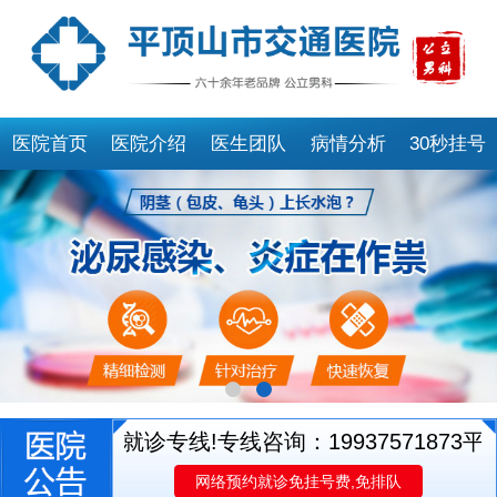
医院首页
医院介绍
医生团队
病情分析
30秒挂号
开通医生就诊专线!专线咨询：19937571873
平顶
网络预约就诊免挂号费,免排队