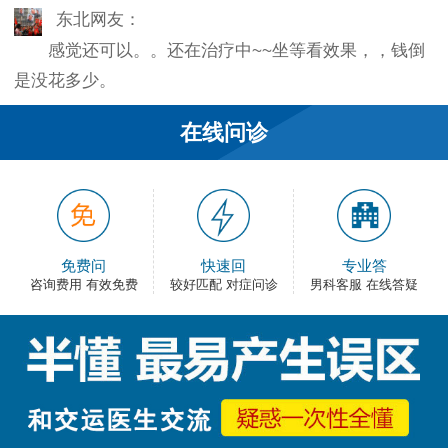
东北网友：
感觉还可以。。还在治疗中~~坐等看效果，，钱倒
是没花多少。
韦之风：
在线问诊
老医生就是好，不像某些医院的医生，脾气大死
了…
和平网友：
护士都很不错，服务好热情，看病很舒心。
免费问
快速回
专业答
咨询费用 有效免费
较好匹配 对症问诊
男科客服 在线答疑
卡佛：
手术费用还能接受，早上去的，下午就正常上班
了，出血不多，还不错。
大叔：