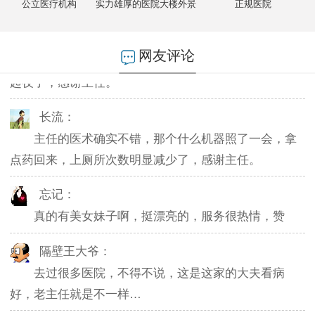
公立医疗机构
实力雄厚的医院大楼外景
正规医院
燕儿：
网友评论
陪老公一块去的，环境不错，第二天老公就不怎么
起夜了，感谢主任。
长流：
主任的医术确实不错，那个什么机器照了一会，拿
点药回来，上厕所次数明显减少了，感谢主任。
忘记：
真的有美女妹子啊，挺漂亮的，服务很热情，赞
隔壁王大爷：
去过很多医院，不得不说，这是这家的大夫看病
好，老主任就是不一样…