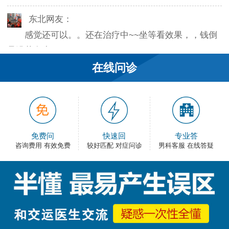
东北网友：
感觉还可以。。还在治疗中~~坐等看效果，，钱倒
是没花多少。
在线问诊
韦之风：
老医生就是好，不像某些医院的医生，脾气大死
了…
和平网友：
免费问
快速回
专业答
护士都很不错，服务好热情，看病很舒心。
咨询费用 有效免费
较好匹配 对症问诊
男科客服 在线答疑
卡佛：
手术费用还能接受，早上去的，下午就正常上班
了，出血不多，还不错。
大叔：