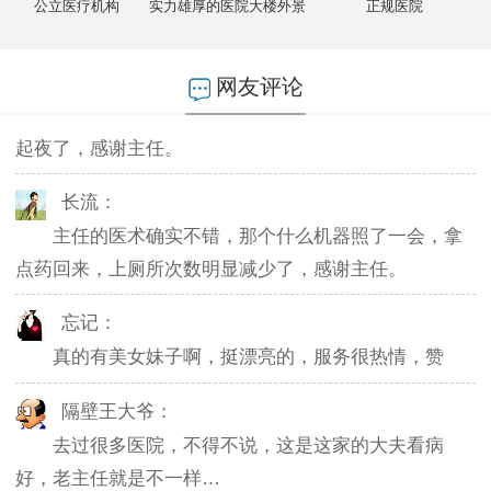
公立医疗机构
实力雄厚的医院大楼外景
正规医院
不然排队都要排好久…
燕儿：
网友评论
陪老公一块去的，环境不错，第二天老公就不怎么
起夜了，感谢主任。
长流：
主任的医术确实不错，那个什么机器照了一会，拿
点药回来，上厕所次数明显减少了，感谢主任。
忘记：
真的有美女妹子啊，挺漂亮的，服务很热情，赞
隔壁王大爷：
去过很多医院，不得不说，这是这家的大夫看病
好，老主任就是不一样…