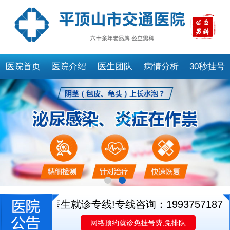
医院首页
医院介绍
医生团队
病情分析
30秒挂号
别开通医生就诊专线!专线咨询：19937571873
平
网络预约就诊免挂号费,免排队