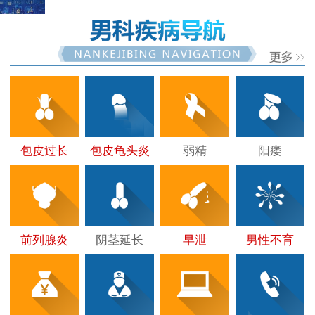
包皮过长
包皮龟头炎
弱精
阳痿
前列腺炎
阴茎延长
早泄
男性不育