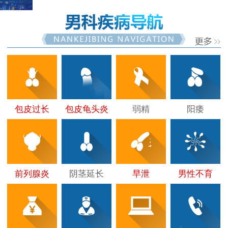
包皮过长
包皮龟头炎
弱精
阳痿
前列腺炎
阴茎延长
早泄
男性不育