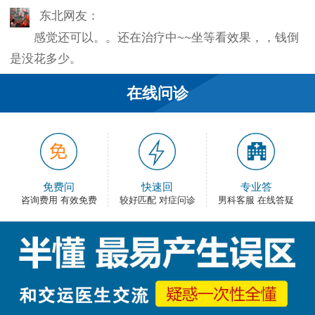
东北网友：
感觉还可以。。还在治疗中~~坐等看效果，，钱倒
是没花多少。
韦之风：
在线问诊
老医生就是好，不像某些医院的医生，脾气大死
了…
和平网友：
护士都很不错，服务好热情，看病很舒心。
免费问
快速回
专业答
咨询费用 有效免费
较好匹配 对症问诊
男科客服 在线答疑
卡佛：
手术费用还能接受，早上去的，下午就正常上班
了，出血不多，还不错。
大叔：