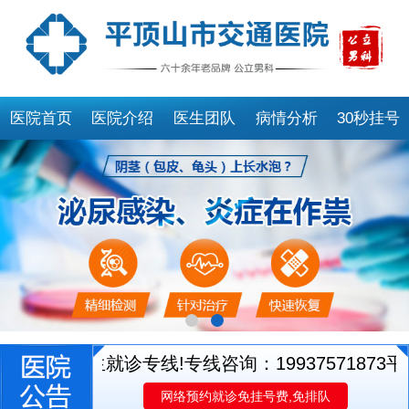
医院首页
医院介绍
医生团队
病情分析
30秒挂号
开通医生就诊专线!专线咨询：19937571873
平顶
网络预约就诊免挂号费,免排队