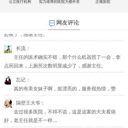
公立医疗机构
实力雄厚的医院大楼外景
正规医院
燕儿：
网友评论
陪老公一块去的，环境不错，第二天老公就不怎么
起夜了，感谢主任。
长流：
主任的医术确实不错，那个什么机器照了一会，拿
点药回来，上厕所次数明显减少了，感谢主任。
忘记：
真的有美女妹子啊，挺漂亮的，服务很热情，赞
隔壁王大爷：
去过很多医院，不得不说，这是这家的大夫看病
好，老主任就是不一样…