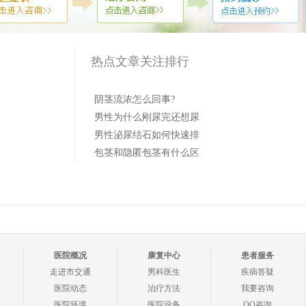
热点文章关注排行
·
阴茎流浓怎么回事?
·
男性为什么刚尿完还想尿
·
男性泌尿结石如何快速排
·
包茎和隐匿包茎有什么区
医院概况
康复中心
患者服务
走进市交通
男科医生
疾病答疑
医院动态
治疗方法
我要咨询
医院环境
医院设备
QQ咨询