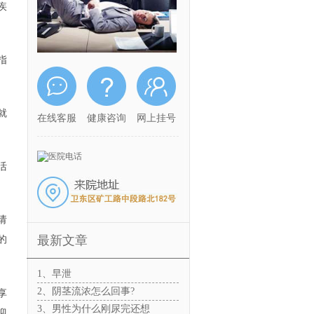
疾
指
就
在线客服
健康咨询
网上挂号
活
请
最新文章
的
1、早泄
2、阴茎流浓怎么回事?
享
3、男性为什么刚尿完还想
迎