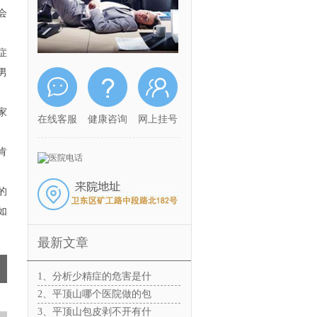
会
症
男
家
在线客服
健康咨询
网上挂号
肯
的
如
最新文章
1、分析少精症的危害是什
2、平顶山哪个医院做的包
3、平顶山包皮剥不开有什