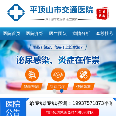
医院首页
医院介绍
医生团队
病情分析
30秒挂号
医生就诊专线!专线咨询：19937571873
平顶山
网络预约就诊免挂号费,免排队