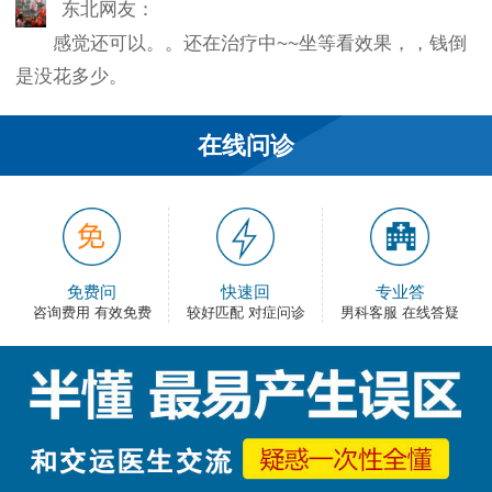
感觉还可以。。还在治疗中~~坐等看效果，，钱倒
是没花多少。
韦之风：
在线问诊
老医生就是好，不像某些医院的医生，脾气大死
了…
和平网友：
护士都很不错，服务好热情，看病很舒心。
免费问
快速回
专业答
咨询费用 有效免费
较好匹配 对症问诊
男科客服 在线答疑
卡佛：
手术费用还能接受，早上去的，下午就正常上班
了，出血不多，还不错。
大叔：
很满意，有检查报告单，也不用重新检查了，关键