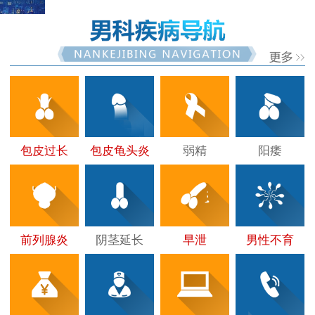
包皮过长
包皮龟头炎
弱精
阳痿
前列腺炎
阴茎延长
早泄
男性不育