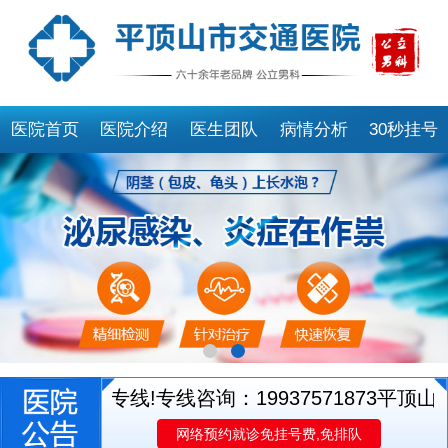
医院首页
医院介绍
医生团队
病情分析
30秒挂号
生就诊专线!专线咨询：19937571873
平顶山市交
网络预约就诊免挂号费,免排队