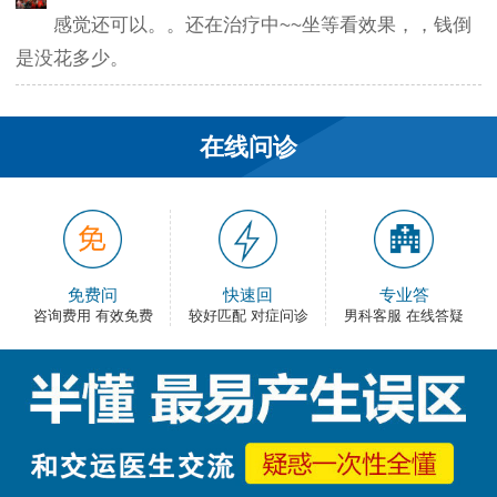
感觉还可以。。还在治疗中~~坐等看效果，，钱倒
是没花多少。
韦之风：
老医生就是好，不像某些医院的医生，脾气大死
在线问诊
了…
和平网友：
护士都很不错，服务好热情，看病很舒心。
免费问
快速回
专业答
卡佛：
咨询费用 有效免费
较好匹配 对症问诊
男科客服 在线答疑
手术费用还能接受，早上去的，下午就正常上班
了，出血不多，还不错。
大叔：
很满意，有检查报告单，也不用重新检查了，关键