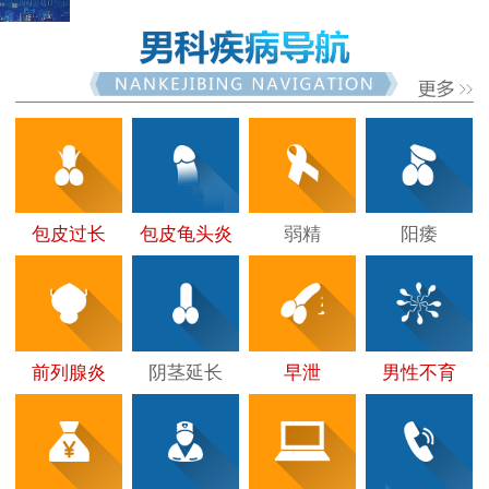
包皮过长
包皮龟头炎
弱精
阳痿
前列腺炎
阴茎延长
早泄
男性不育