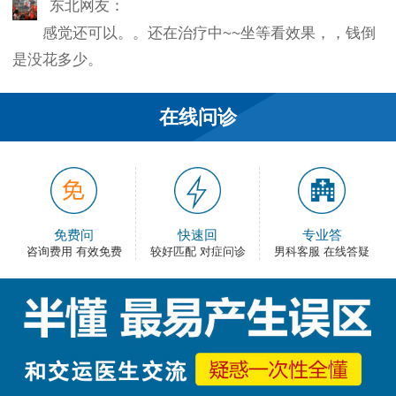
感觉还可以。。还在治疗中~~坐等看效果，，钱倒
是没花多少。
韦之风：
在线问诊
老医生就是好，不像某些医院的医生，脾气大死
了…
和平网友：
护士都很不错，服务好热情，看病很舒心。
免费问
快速回
专业答
咨询费用 有效免费
较好匹配 对症问诊
男科客服 在线答疑
卡佛：
手术费用还能接受，早上去的，下午就正常上班
了，出血不多，还不错。
大叔：
很满意，有检查报告单，也不用重新检查了，关键