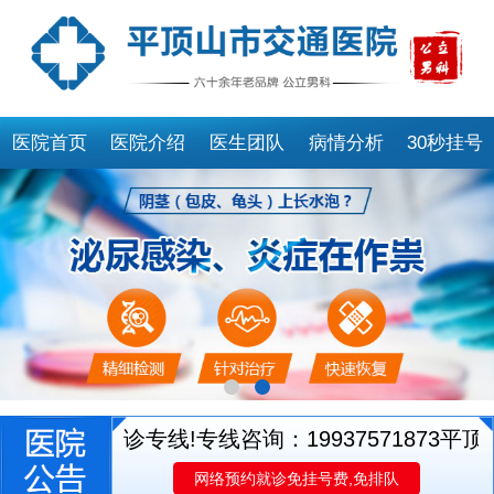
医院首页
医院介绍
医生团队
病情分析
30秒挂号
医生就诊专线!专线咨询：19937571873
平顶山
网络预约就诊免挂号费,免排队