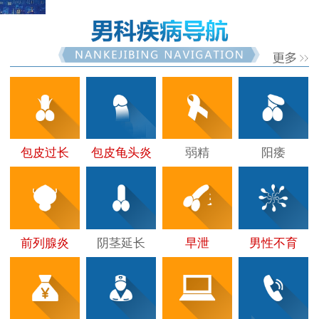
包皮过长
包皮龟头炎
弱精
阳痿
前列腺炎
阴茎延长
早泄
男性不育