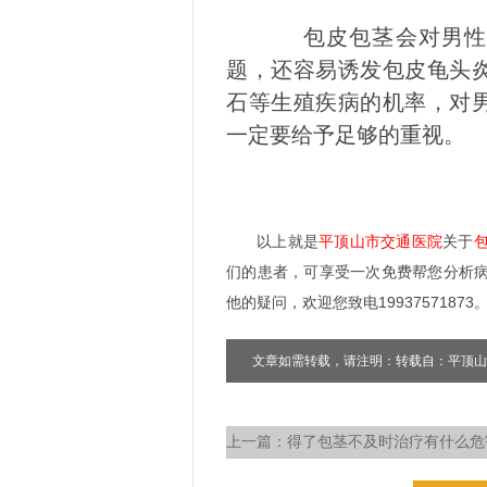
包皮包茎会对男性造
题，还容易诱发包皮龟头
石等生殖疾病的机率，对
一定要给予足够的重视。
以上就是
平顶山市交通医院
关于
们的患者，可享受一次免费帮您分析
他的疑问，欢迎您致电19937571873
文章如需转载，请注明：转载自：平顶山
上一篇：
得了包茎不及时治疗有什么危