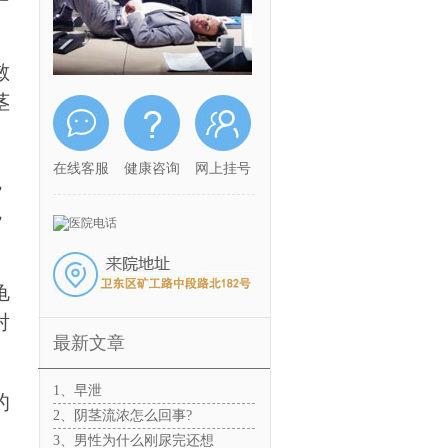
敏
茎
在线客服
健康咨询
网上挂号
，
，
龟
射
最新文章
1、早泄
的
2、阴茎流浓怎么回事?
3、男性为什么刚尿完还想