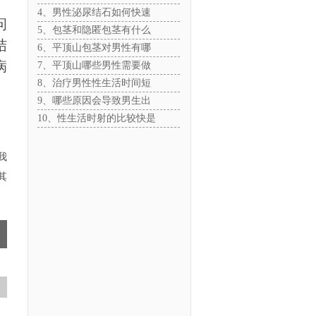
4、男性泌尿结石如何快速
问
5、包茎和隐匿包茎有什么
结
6、平顶山包茎对男性有哪
病
7、平顶山哪些男性需要做
8、治疗男性性生活时间短
9、哪些原因会导致男生出
10、性生活时射的比较快是
我
其