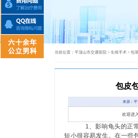
当前位置：
平顶山市交通医院
>
生殖手术
>
包
包皮
来源：平
欢迎进
1、影响龟头的正常
短小很容易发生。在一些