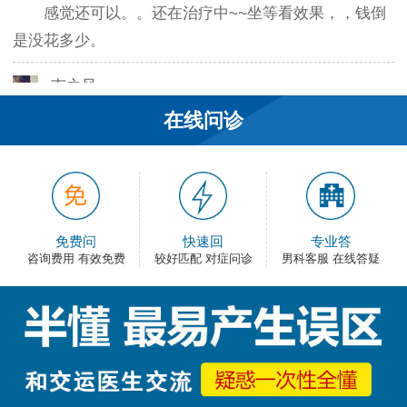
感觉还可以。。还在治疗中~~坐等看效果，，钱倒
是没花多少。
韦之风：
老医生就是好，不像某些医院的医生，脾气大死
在线问诊
了…
和平网友：
护士都很不错，服务好热情，看病很舒心。
免费问
快速回
专业答
卡佛：
咨询费用 有效免费
较好匹配 对症问诊
男科客服 在线答疑
手术费用还能接受，早上去的，下午就正常上班
了，出血不多，还不错。
大叔：
很满意，有检查报告单，也不用重新检查了，关键
是手术费用比之前那家便宜。