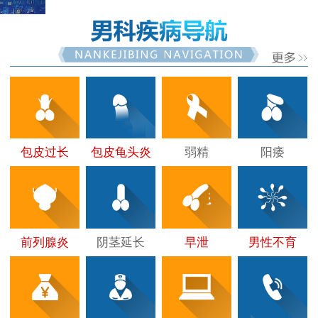
包皮过长
包皮龟头炎
弱精
阳痿
前列腺炎
阴茎延长
早泄
男性不育