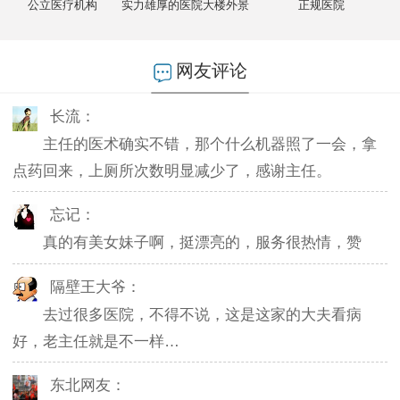
公立医疗机构
实力雄厚的医院大楼外景
正规医院
燕儿：
陪老公一块去的，环境不错，第二天老公就不怎么
起夜了，感谢主任。
网友评论
长流：
主任的医术确实不错，那个什么机器照了一会，拿
点药回来，上厕所次数明显减少了，感谢主任。
忘记：
真的有美女妹子啊，挺漂亮的，服务很热情，赞
隔壁王大爷：
去过很多医院，不得不说，这是这家的大夫看病
好，老主任就是不一样…
东北网友：