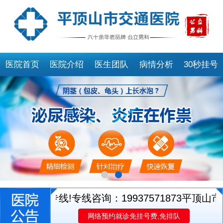
医院首页
医院介绍
医生团队
病情分析
30秒挂号
就诊专线!专线咨询：19937571873
平顶山市交
网络预约就诊免挂号费,免排队