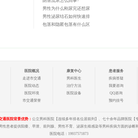
·
阴茎流浓怎么回事?
·
男性为什么刚尿完还想尿
·
男性泌尿结石如何快速排
·
包茎和隐匿包茎有什么区
医院概况
康复中心
患者服务
走进市交通
男科医生
疾病答疑
医院动态
治疗方法
我要咨询
医院环境
医院设备
QQ咨询
市交通荣誉
预约挂号
交通医院背景优势：
公立男科医院【连续多年排名位居前列】、七十余年品牌医院【
男性患者提供阳痿、早泄、前列腺、男性不育、泌尿生殖感染等男科疾病方面的诊断
医院电话：19937571873