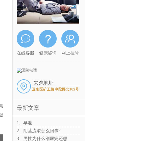
在线客服
健康咨询
网上挂号
患
最新文章
疑
1、早泄
2、阴茎流浓怎么回事?
3、男性为什么刚尿完还想