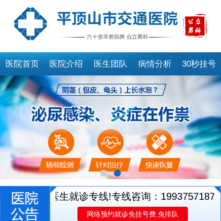
医院首页
医院介绍
医生团队
病情分析
30秒挂号
别开通医生就诊专线!专线咨询：19937571873
网络预约就诊免挂号费,免排队