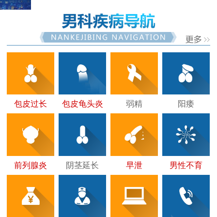
包皮过长
包皮龟头炎
弱精
阳痿
前列腺炎
阴茎延长
早泄
男性不育