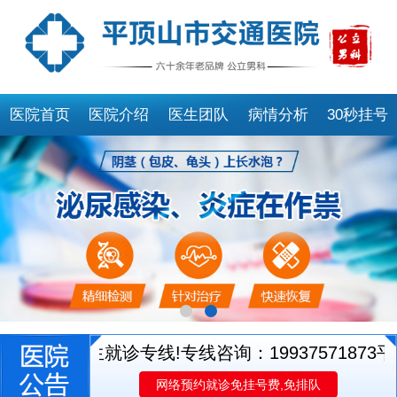
医院首页
医院介绍
医生团队
病情分析
30秒挂号
开通医生就诊专线!专线咨询：19937571873
平顶
网络预约就诊免挂号费,免排队