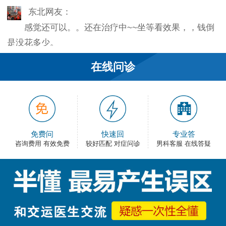
东北网友：
感觉还可以。。还在治疗中~~坐等看效果，，钱倒
是没花多少。
韦之风：
在线问诊
老医生就是好，不像某些医院的医生，脾气大死
了…
和平网友：
护士都很不错，服务好热情，看病很舒心。
免费问
快速回
专业答
咨询费用 有效免费
较好匹配 对症问诊
男科客服 在线答疑
卡佛：
手术费用还能接受，早上去的，下午就正常上班
了，出血不多，还不错。
大叔：