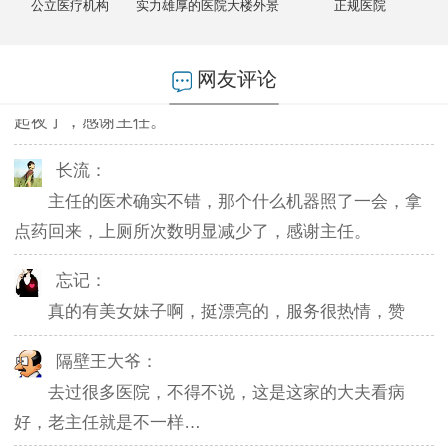
公立医疗机构
实力雄厚的医院大楼外景
正规医院
燕儿：
网友评论
陪老公一块去的，环境不错，第二天老公就不怎么
起夜了，感谢主任。
长流：
主任的医术确实不错，那个什么机器照了一会，拿
点药回来，上厕所次数明显减少了，感谢主任。
忘记：
真的有美女妹子啊，挺漂亮的，服务很热情，赞
隔壁王大爷：
去过很多医院，不得不说，这是这家的大夫看病
好，老主任就是不一样…