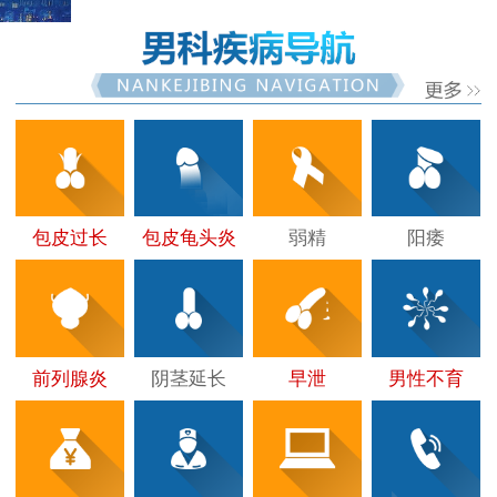
包皮过长
包皮龟头炎
弱精
阳痿
前列腺炎
阴茎延长
早泄
男性不育