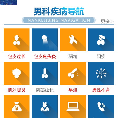
包皮过长
包皮龟头炎
弱精
阳痿
前列腺炎
阴茎延长
早泄
男性不育