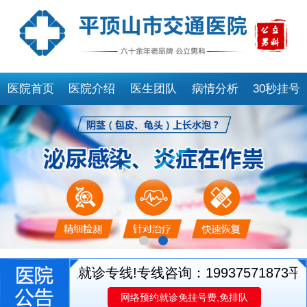
医院首页
医院介绍
医生团队
病情分析
30秒挂号
开通医生就诊专线!专线咨询：19937571873
平顶
网络预约就诊免挂号费,免排队