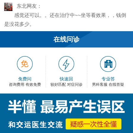
东北网友：
感觉还可以。。还在治疗中~~坐等看效果，，钱倒
是没花多少。
韦之风：
在线问诊
老医生就是好，不像某些医院的医生，脾气大死
了…
和平网友：
护士都很不错，服务好热情，看病很舒心。
免费问
快速回
专业答
咨询费用 有效免费
较好匹配 对症问诊
男科客服 在线答疑
卡佛：
手术费用还能接受，早上去的，下午就正常上班
了，出血不多，还不错。
大叔：