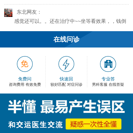
东北网友：
感觉还可以。。还在治疗中~~坐等看效果，，钱倒
是没花多少。
在线问诊
韦之风：
老医生就是好，不像某些医院的医生，脾气大死
了…
和平网友：
免费问
快速回
专业答
护士都很不错，服务好热情，看病很舒心。
咨询费用 有效免费
较好匹配 对症问诊
男科客服 在线答疑
卡佛：
手术费用还能接受，早上去的，下午就正常上班
了，出血不多，还不错。
大叔：