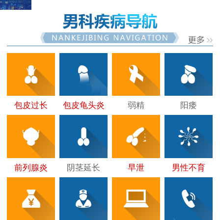
包皮过长
包皮龟头炎
弱精
阳痿
前列腺炎
阴茎延长
早泄
男性不育