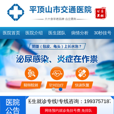
医院首页
医院介绍
医生团队
病情分析
30秒挂号
别开通医生就诊专线!专线咨询：19937571873
网络预约就诊免挂号费,免排队